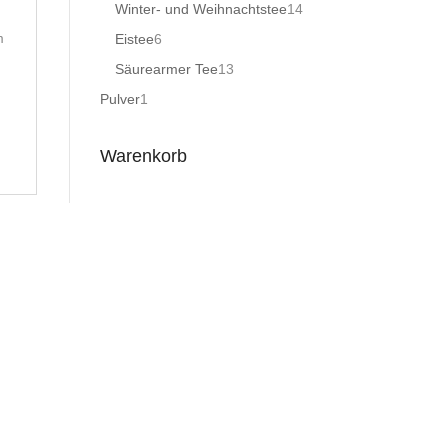
Produkte
14
Winter- und Weihnachtstee
14
Produkte
m
6
Eistee
6
Produkte
13
Säurearmer Tee
13
Produkte
1
Pulver
1
Produkt
Warenkorb