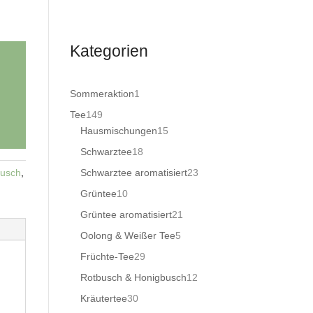
Kategorien
1
Sommeraktion
1
Produkt
149
Tee
149
Produkte
15
Hausmischungen
15
Produkte
18
Schwarztee
18
Produkte
23
busch
,
Schwarztee aromatisiert
23
Produkte
10
Grüntee
10
Produkte
21
Grüntee aromatisiert
21
Produkte
5
Oolong & Weißer Tee
5
Produkte
29
Früchte-Tee
29
Produkte
12
Rotbusch & Honigbusch
12
Produkte
30
Kräutertee
30