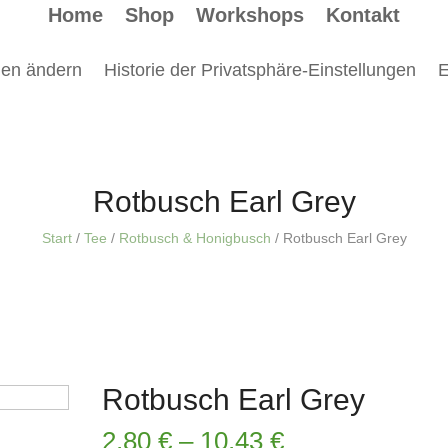
Home
Shop
Workshops
Kontakt
gen ändern
Historie der Privatsphäre-Einstellungen
E
Rotbusch Earl Grey
Start
/
Tee
/
Rotbusch & Honigbusch
/ Rotbusch Earl Grey
Rotbusch Earl Grey
2,80
€
–
10,43
€