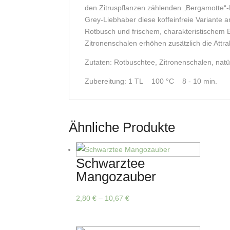
den Zitruspflanzen zählenden „Bergamotte“-Fr
Grey-Liebhaber diese koffeinfreie Variant
Rotbusch und frischem, charakteristischem
Zitronenschalen erhöhen zusätzlich die Attrakt
Zutaten: Rotbuschtee, Zitronenschalen, nat
Zubereitung: 1 TL 100 °C 8 - 10 min.
Ähnliche Produkte
Schwarztee
Mangozauber
Dieses
2,80
€
–
10,67
€
Produkt
weist