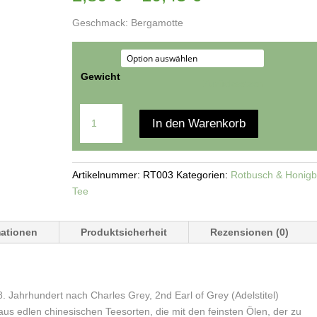
Geschmack: Bergamotte
Gewicht
Zurücksetzen
Rotbusch
In den Warenkorb
Earl
Grey
Menge
Artikelnummer:
RT003
Kategorien:
Rotbusch & Honig
Tee
mationen
Produktsicherheit
Rezensionen (0)
. Jahrhundert nach Charles Grey, 2nd Earl of Grey (Adelstitel)
aus edlen chinesischen Teesorten, die mit den feinsten Ölen, der zu