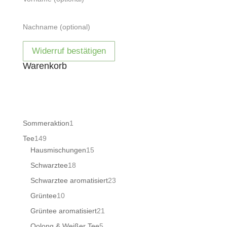
Nachname
(optional)
Widerruf bestätigen
Warenkorb
1
Sommeraktion
1
Produkt
149
Tee
149
Produkte
15
Hausmischungen
15
Produkte
18
Schwarztee
18
Produkte
23
Schwarztee aromatisiert
23
Produkte
10
Grüntee
10
Produkte
21
Grüntee aromatisiert
21
Produkte
5
Oolong & Weißer Tee
5