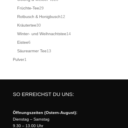
Produkte
29
Früchte-Tee
29
Produkte
12
Rotbusch & Honigbusch
12
Produkte
30
Kräutertee
30
Produkte
14
Winter- und Weihnachtstee
14
Produkte
6
Eistee
6
Produkte
13
Säurearmer Tee
13
Produkte
1
Pulver
1
Produkt
SO ERREICHST DU UNS:
Öffnungszeiten (Ostern-August):
Dienstag – Samstag
9.30 – 13.00 Uhr