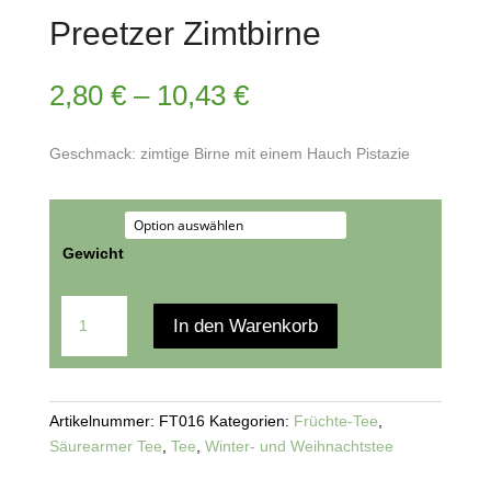
Preetzer Zimtbirne
2,80
€
–
10,43
€
Geschmack: zimtige Birne mit einem Hauch Pistazie
Gewicht
Zurücksetzen
Preetzer
In den Warenkorb
Zimtbirne
Menge
Artikelnummer:
FT016
Kategorien:
Früchte-Tee
,
Säurearmer Tee
,
Tee
,
Winter- und Weihnachtstee