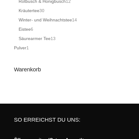
12
Rotbusch & Honigbusch
12
Produkte
30
Kräutertee
30
Produkte
14
Winter- und Weihnachtstee
14
Produkte
6
Eistee
6
Produkte
13
Säurearmer Tee
13
Produkte
1
Pulver
1
Produkt
Warenkorb
SO ERREICHST DU UNS: