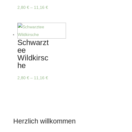
können
Dieses
2,80
€
–
11,16
€
auf
Produkt
der
weist
Produktseite
mehrere
gewählt
Varianten
Schwarzt
werden
auf.
ee
Die
Wildkirsc
Optionen
he
können
auf
Dieses
2,80
€
–
11,16
€
der
Produkt
Produktseite
weist
gewählt
mehrere
werden
Varianten
auf.
Herzlich willkommen
Die
Optionen