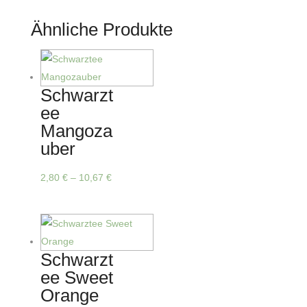
Ähnliche Produkte
Schwarzt
ee
Mangoza
uber
Dieses
2,80
€
–
10,67
€
Produkt
weist
mehrere
Varianten
Schwarzt
auf.
ee Sweet
Die
Orange
Optionen