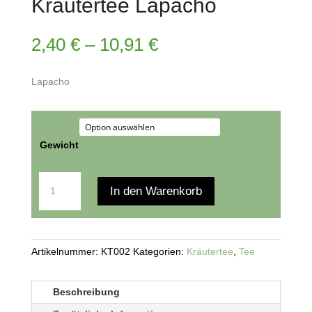
Kräutertee Lapacho
2,40
€
–
10,91
€
Lapacho
Gewicht
Zurücksetzen
Kräutertee
In den Warenkorb
Lapacho
Menge
Artikelnummer:
KT002
Kategorien:
Kräutertee
,
Tee
Beschreibung