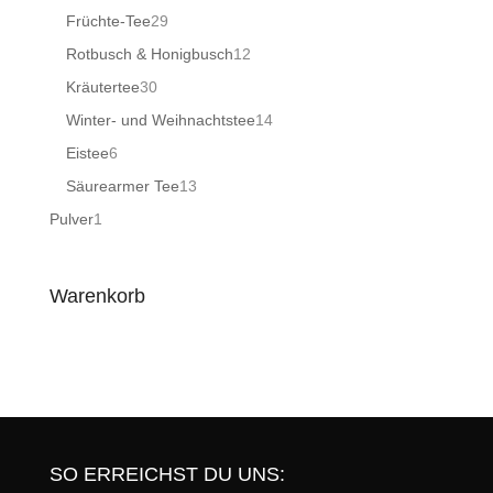
Produkte
29
Früchte-Tee
29
Produkte
12
Rotbusch & Honigbusch
12
Produkte
30
Kräutertee
30
Produkte
14
Winter- und Weihnachtstee
14
Produkte
6
Eistee
6
Produkte
13
Säurearmer Tee
13
Produkte
1
Pulver
1
Produkt
Warenkorb
SO ERREICHST DU UNS: