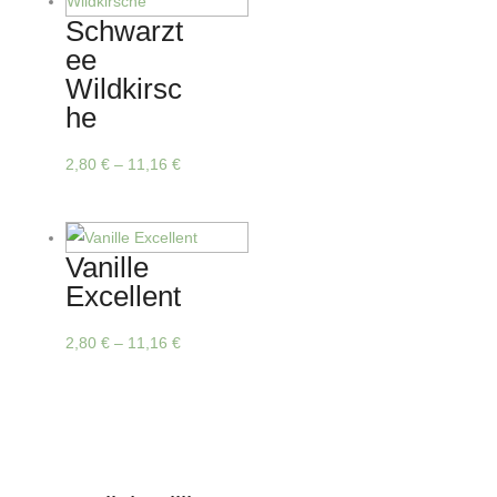
Varianten
Schwarzt
auf.
ee
Die
Wildkirsc
Optionen
he
können
auf
Dieses
2,80
€
–
11,16
€
der
Produkt
Produktseite
weist
gewählt
mehrere
Vanille
werden
Varianten
Excellent
auf.
Die
Dieses
2,80
€
–
11,16
€
Optionen
Produkt
können
weist
auf
mehrere
der
Varianten
Produktseite
auf.