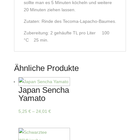
sollte man es 5 Minuten köcheln und weitere
20 Minuten ziehen lassen.
Zutaten: Rinde des Tecoma-Lapacho-Baumes.
Zubereitung: 2 gehäufte TL pro Liter 100
°C 25 min.
Ähnliche Produkte
Japan Sencha
Yamato
Dieses
5,25
€
–
24,01
€
Produkt
weist
mehrere