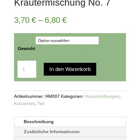
Kräutermischung No. 7
3,70
€
–
6,80
€
Gewicht
Zurücksetzen
Kräutermischung
In den Warenkorb
No.
7
Menge
Artikelnummer:
HM007
Kategorien:
Hausmischungen
,
Kräutertee
,
Tee
Beschreibung
Zusätzliche Informationen