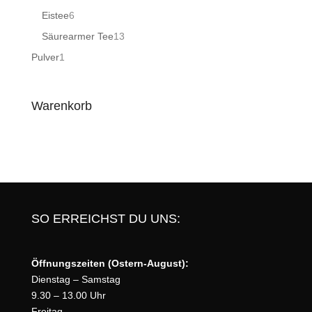
Produkte
6
Eistee
6
Produkte
13
Säurearmer Tee
13
Produkte
1
Pulver
1
Produkt
Warenkorb
SO ERREICHST DU UNS:
Öffnungszeiten (Ostern-August):
Dienstag – Samstag
9.30 – 13.00 Uhr
Freitag