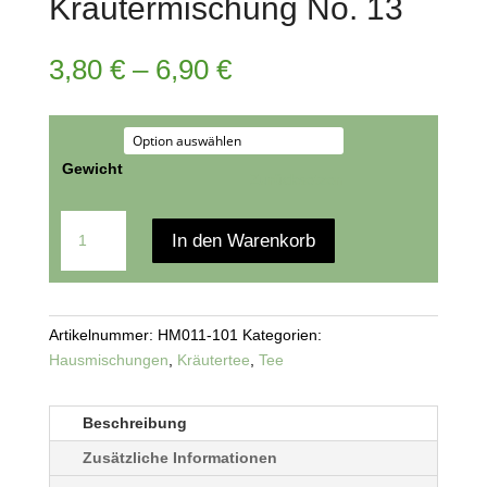
Kräutermischung No. 13
3,80
€
–
6,90
€
Gewicht
Zurücksetzen
Kräutermischung
In den Warenkorb
No.
13
Menge
Artikelnummer:
HM011-101
Kategorien:
Hausmischungen
,
Kräutertee
,
Tee
Beschreibung
Zusätzliche Informationen