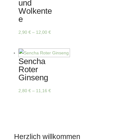
und
Optionen
Wolkente
können
e
auf
der
Dieses
2,90
€
–
12,00
€
Produktseite
Produkt
gewählt
weist
werden
mehrere
Sencha
Varianten
Roter
auf.
Ginseng
Die
Optionen
Dieses
2,80
€
–
11,16
€
können
Produkt
auf
weist
der
mehrere
Produktseite
Varianten
gewählt
auf.
Herzlich willkommen
werden
Die