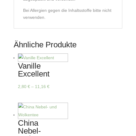
Bei Allergien gegen die Inhaltsstoffe bitte nicht
verwenden.
Ähnliche Produkte
Vanille
Excellent
Dieses
2,80
€
–
11,16
€
Produkt
weist
mehrere
Varianten
China
auf.
Nebel-
Die