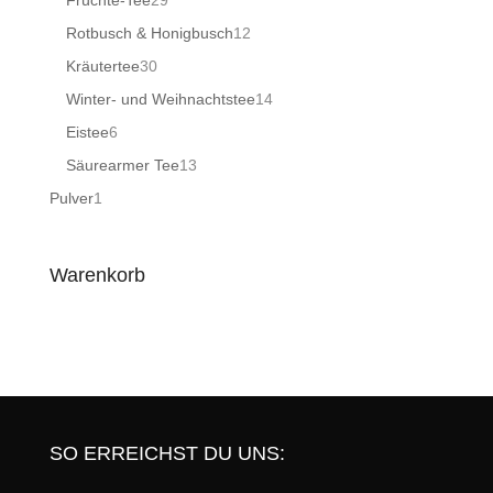
Früchte-Tee
29
Produkte
12
Rotbusch & Honigbusch
12
Produkte
30
Kräutertee
30
Produkte
14
Winter- und Weihnachtstee
14
Produkte
6
Eistee
6
Produkte
13
Säurearmer Tee
13
Produkte
1
Pulver
1
Produkt
Warenkorb
SO ERREICHST DU UNS: