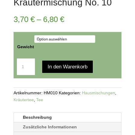
Kräutermischung No. 10
3,70
€
–
6,80
€
Gewicht
Zurücksetzen
Kräutermischung
In den Warenkorb
No.
10
Menge
Artikelnummer:
HM010
Kategorien:
Hausmischungen
,
Kräutertee
,
Tee
Beschreibung
Zusätzliche Informationen