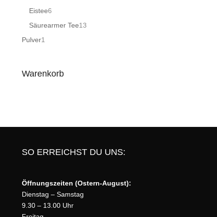
Produkte
6
Eistee
6
Produkte
13
Säurearmer Tee
13
Produkte
1
Pulver
1
Produkt
Warenkorb
SO ERREICHST DU UNS:
Öffnungszeiten (Ostern-August):
Dienstag – Samstag
9.30 – 13.00 Uhr
Freitag