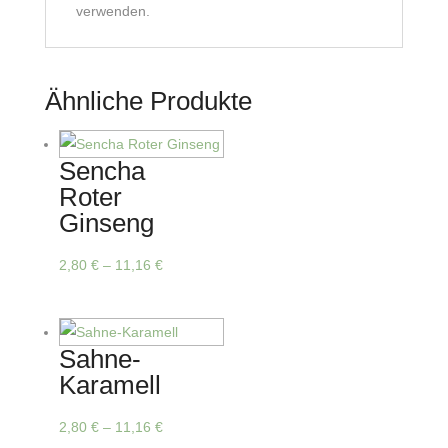
verwenden.
Ähnliche Produkte
Sencha
Roter
Ginseng
Dieses
2,80
€
–
11,16
€
Produkt
weist
mehrere
Sahne-
Varianten
Karamell
auf.
Die
Dieses
2,80
€
–
11,16
€
Optionen