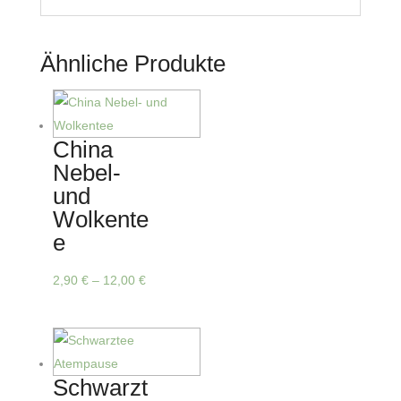
Ähnliche Produkte
China
Nebel-
und
Wolkente
e
Dieses
2,90
€
–
12,00
€
Produkt
weist
mehrere
Varianten
Schwarzt
auf.