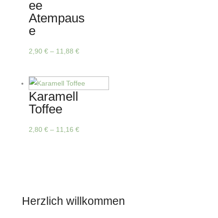
ee
Die
Atempaus
Optionen
e
können
auf
Dieses
2,90
€
–
11,88
€
der
Produkt
Produktseite
weist
gewählt
mehrere
Karamell
werden
Varianten
Toffee
auf.
Die
Dieses
2,80
€
–
11,16
€
Optionen
Produkt
können
weist
auf
mehrere
der
Varianten
Produktseite
auf.
Herzlich willkommen
gewählt
Die
werden
Optionen