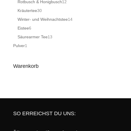
12
Rotbusch & Honigbusch
12
Produkte
30
Kräutertee
30
Produkte
14
Winter- und Weihnachtstee
14
Produkte
6
Eistee
6
Produkte
13
Säurearmer Tee
13
Produkte
1
Pulver
1
Produkt
Warenkorb
SO ERREICHST DU UNS: