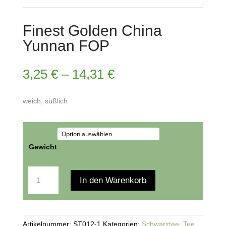
Finest Golden China
Yunnan FOP
3,25
€
–
14,31
€
weich, süßlich
Gewicht
Zurücksetzen
Finest
In den Warenkorb
Golden
China
Yunnan
FOP
Artikelnummer:
ST012-1
Kategorien:
Schwarztee
,
Tee