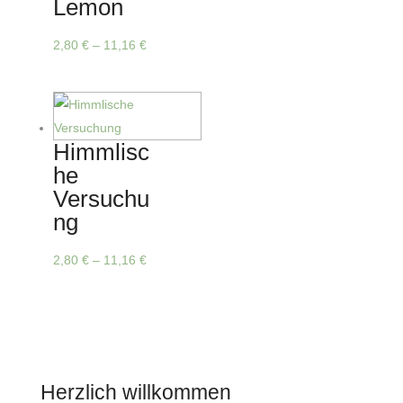
Lemon
Die
Optionen
Dieses
2,80
€
–
11,16
€
können
Produkt
auf
weist
der
mehrere
Produktseite
Varianten
Himmlisc
gewählt
auf.
he
werden
Die
Versuchu
Optionen
ng
können
auf
Dieses
2,80
€
–
11,16
€
der
Produkt
Produktseite
weist
gewählt
mehrere
werden
Varianten
auf.
Herzlich willkommen
Die