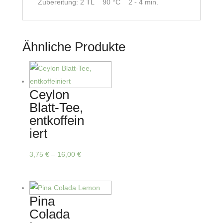
Zubereitung: 2 TL 90 °C 2 - 4 min.
Ähnliche Produkte
Ceylon
Blatt-Tee,
entkoffein
iert
Dieses
3,75
€
–
16,00
€
Produkt
weist
mehrere
Pina
Varianten
Colada
auf.