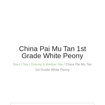
China Pai Mu Tan 1st
Grade White Peony
Start
/
Tee
/
Oolong & Weißer Tee
/ China Pai Mu Tan
1st Grade White Peony