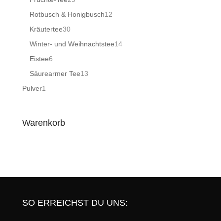
Produkte
12
Rotbusch & Honigbusch
12
Produkte
30
Kräutertee
30
Produkte
14
Winter- und Weihnachtstee
14
Produkte
6
Eistee
6
Produkte
13
Säurearmer Tee
13
Produkte
1
Pulver
1
Produkt
Warenkorb
SO ERREICHST DU UNS: