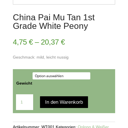
China Pai Mu Tan 1st
Grade White Peony
4,75
€
–
20,37
€
Geschmack: mild, leicht nussig
Gewicht
Zurücksetzen
China
In den Warenkorb
Pai
Mu
Tan
1st
Artikelnummer:
WT001
Kategorien:
Oolong & Weißer